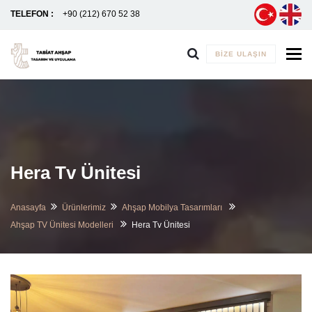
TELEFON :
+90 (212) 670 52 38
To
BIZE ULAŞIN
Hera Tv Ünitesi
Anasayfa
Ürünlerimiz
Ahşap Mobilya Tasarımları
Ahşap TV Ünitesi Modelleri
Hera Tv Ünitesi