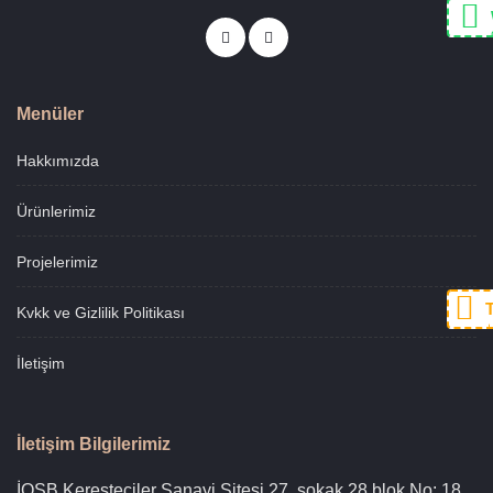
Menüler
Hakkımızda
Ürünlerimiz
Projelerimiz
Kvkk ve Gizlilik Politikası
+
İletişim
İletişim Bilgilerimiz
İOSB Keresteciler Sanayi Sitesi 27. sokak 28.blok No: 18